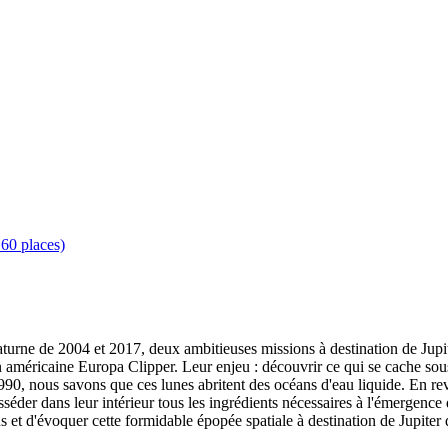
60 places)
rne de 2004 et 2017, deux ambitieuses missions à destination de Jupiter 
éricaine Europa Clipper. Leur enjeu : découvrir ce qui se cache sous la
1990, nous savons que ces lunes abritent des océans d'eau liquide. En r
séder dans leur intérieur tous les ingrédients nécessaires à l'émergence 
s et d'évoquer cette formidable épopée spatiale à destination de Jupiter 