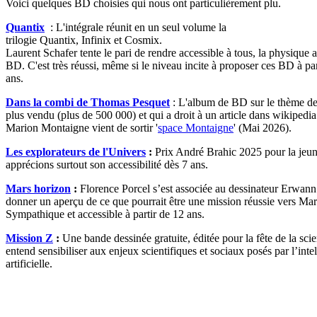
Voici quelques BD choisies qui nous ont particulièrement plu.
Quantix
: L'intégrale réunit en un seul volume la
trilogie Quantix, Infinix et Cosmix.
Laurent Schafer tente le pari de rendre accessible à tous, la physique a
BD. C'est très réussi, même si le niveau incite à proposer ces BD à pa
ans.
Dans la combi de Thomas Pesquet
: L'album de BD sur le thème de 
plus vendu (plus de 500 000) et qui a droit à un article dans wikipedia
Marion Montaigne vient de sortir '
space Montaigne
' (Mai 2026).
Les explorateurs de l'Univers
:
Prix André Brahic 2025 pour la jeu
apprécions surtout son accessibilité dès 7 ans.
Mars horizon
:
Florence Porcel s’est associée au dessinateur Erwan
donner un aperçu de ce que pourrait être une mission réussie vers Mar
Sympathique et accessible à partir de 12 ans.
Mission Z
:
Une bande dessinée gratuite, éditée pour la fête de la sci
entend sensibiliser aux enjeux scientifiques et sociaux posés par l’inte
artificielle.