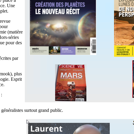
e place à
pace. Une
plet.
 revue
 pour
omie (matière
ors-séries
que pour des
écrites par
~mook), plus
ogie. Esprit
ce.
 :
s généralistes surtout grand public.