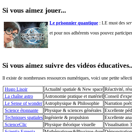
Si vous aimez jouer...
Le prisonnier quantique
: LE must des
se
et pour nos adhérents vous pouvez participe
Si vous aimez suivre des vidéos éducatives..
Il existe de nombreuses ressources numériques, voici une petite sélect
Hugo Lisoir
Actualité spatiale & New space
Réactivité, ré
La chaîne astro
Astronomie pratique et matériel
Conseil d'exper
Le Sense of wonder
Astrophysique & Philosophie
Narration poéti
Science étonnante
Physique & sciences générales
Excellente péd
Techniques spatiales
Ingénierie & propulsion
Excellente ana
ScienceClic
Physique théorique visuelle
Visualisation 
Scientia Egregia
Mathématiques&Physique dure
Démonstrations