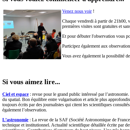
Venez nous voir
!
Chaque vendredi à partir de 21h00, v
premières visites sont gratuites et s
Et pour débuter l'observation vous p
Participez également aux observations
Vous avez également la possibilité d
Si vous aimez lire...
Ciel et espace
: revue pour le grand public intéressé par l’astronomie
du spatial.
Bon équilibre entre vulgarisation et article plus approfondi
toujours écrits par des journalistes qui citent les scientifiques consult
également l’observation.
L’astronomie
: La revue de la SAF (Société Astronomique de France)
technique et institutionnel. Actualité scientifique détaillée écrite par de