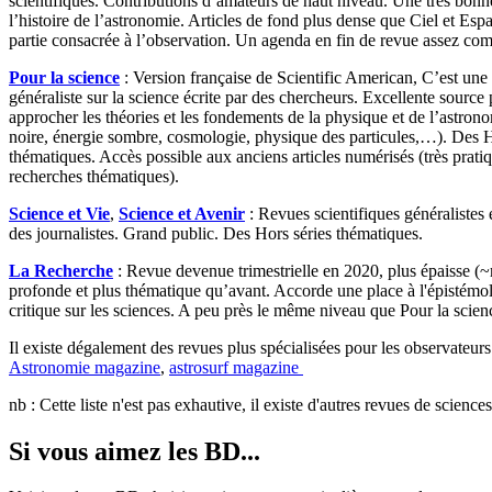
scientifiques. Contributions d’amateurs de haut niveau. Une très bonn
l’histoire de l’astronomie. Articles de fond plus dense que Ciel et Es
partie consacrée à l’observation. Un agenda en fin de revue assez com
Pour la science
: Version française de Scientific American, C’est une
généraliste sur la science écrite par des chercheurs. Excellente source
approcher les théories et les fondements de la physique et de l’astron
noire, énergie sombre, cosmologie, physique des particules,…). Des H
thématiques. Accès possible aux anciens articles numérisés (très prati
recherches thématiques).
Science et Vie
,
Science et Avenir
: Revues scientifiques généralistes 
des journalistes. Grand public. Des Hors séries thématiques.
La Recherche
: Revue devenue trimestrielle en 2020, plus épaisse (
profonde et plus thématique qu’avant. Accorde une place à l'épistémol
critique sur les sciences. A peu près le même niveau que Pour la scien
Il existe dégalement des revues plus spécialisées pour les observateurs
Astronomie magazine
,
astrosurf magazine
nb : Cette liste n'est pas exhautive, il existe d'autres revues de science
Si vous aimez les BD...