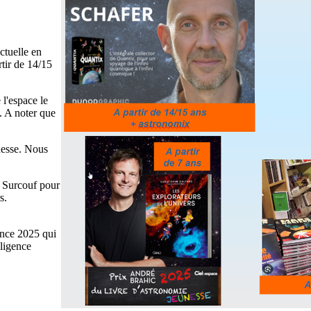
ctuelle en
rtir de 14/15
l'espace le
. A noter que
nesse. Nous
n Surcouf pour
s.
ence 2025 qui
lligence