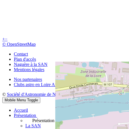
+
−
© OpenStreetMap
Contact
Plan d'accès
Naguère à la SAN
Mentions légales
Nos partenaires
Clubs astro en Loire Atlantique
©
Société d'Astronomie de Nantes
Mobile Menu Toggle
Accueil
Présentation
Présentation
La SAN