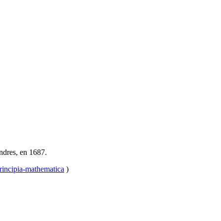
ndres, en 1687.
rincipia-mathematica
)