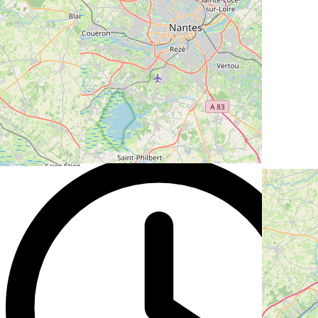
Rue
Bd Jean Moulin 2
Ville
44100 Nantes
Pays
France
A venir
Isaac Newton et les 'Principia'