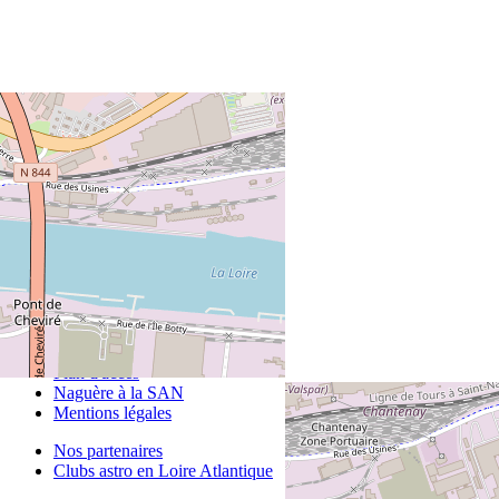
+
−
© OpenStreetMap
Contact
Plan d'accès
Naguère à la SAN
Mentions légales
Nos partenaires
Clubs astro en Loire Atlantique