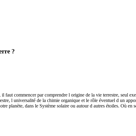
erre ?
rs, il faut commencer par comprendre l origine de la vie terrestre, seul
stre, l universalité de la chimie organique et le rôle éventuel d un appo
r notre planète, dans le Système solaire ou autour d autres étoiles. Où en