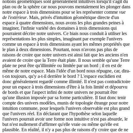
notions géométriques sont généralement intuitives lorsqu'il s'agit du
plan ou de la sphère car nous pouvons mentalement les plonger dans
notre espace à trois dimensions pour se les représenter comme
vue
de l'extérieur
. Mais, privés d'intuition géométrique directe d'un
espace à quatre dimensions, nous avons les plus grandes peines à
imaginer, l'infinie variété des domaines à trois dimensions qui
pourraient décrire notre univers. Ce biais nous conduit à utiliser les
représentations les plus simples, imaginant par exemple l'univers
comme un espace à trois dimensions ayant les mêmes propriétés que
le plan à deux dimensions. Pourtant, nous n'avons pas plus de
raisons de croire que notre univers est ainsi fait que les anciens n'en
avaient de croire que la Terre était plate. Il nous semble qu'une Terre
plate ne peut être qu'illimitée ou limitée par un bord ; il en est de
même de notre espace. Mais l'idée d'un bord nous répugne, car, dira-
t-on toujours, qu'y a-t-il derrière le bord ? L'espace euclidien est
donc généralement regardé comme illimité. Il n'est pas contradictoire
pour un espace à trois dimensions d'être à la fois limité et dépourvu
de bords et que l'aspect infini de notre univers ne pourrait être
qu'une illusion imposée par sa forme particulière. Il faut donc tenir
compte des univers modèles, munis de topologie étrange pour notre
intuition commune, pour lesquels l'univers observable est plus grand
que l'univers réel. En déclarant que l'hypothèse selon laquelle
l'univers pourrait avoir une forme non intuitive n'est pas absurde, le
but n'est nullement d'affirmer qu'elle vraie ou même qu'elle est
plausible. En réalité, il n'y a pas plus de raisons d'y croire que de ne