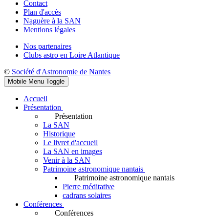
Contact
Plan d'accès
Naguère à la SAN
Mentions légales
Nos partenaires
Clubs astro en Loire Atlantique
©
Société d'Astronomie de Nantes
Mobile Menu Toggle
Accueil
Présentation
Présentation
La SAN
Historique
Le livret d'accueil
La SAN en images
Venir à la SAN
Patrimoine astronomique nantais
Patrimoine astronomique nantais
Pierre méditative
cadrans solaires
Conférences
Conférences