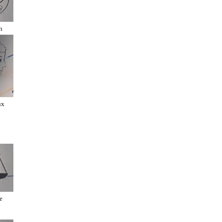
n
ux
e