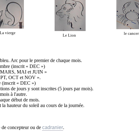
La vierge
le cancer
Le Lion
 bleu. Arc pour le premier de chaque mois.
embre (inscrit « DEC »)
EV, MARS, MAI et JUIN »
SEPT, OCT et NOV ».
e (inscrit « DEC »)
tions de jours y sont inscrites (5 jours par mois).
mois à l'autre.
chaque début de mois.
t la hauteur du soleil au cours de la journée.
re de concepteur ou de
cadranier
.