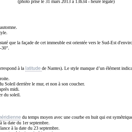
(photo prise le 31 mars 2013 à 13h34 - heure légale)
l'automne.
yle.
taté que la façade de cet immeuble est orientée vers le Sud-Est d'enviro
-30°.
orrespond à la
latitude
de Nantes). Le style manque d’un élément indica
roite.
 du Soleil derrière le mur, et non à son coucher.
après midi.
r du soleil.
éridienne
du temps moyen avec une courbe en huit qui est symétrique 
 à la date du 1er septembre.
balance à la date du 23 septembre.