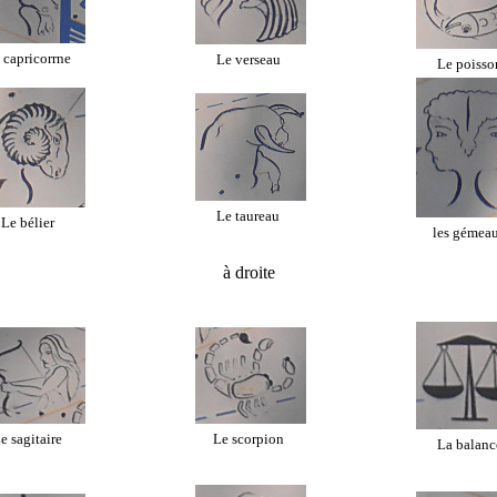
 capricorrne
Le verseau
Le poisso
Le taureau
Le bélier
les gémea
à droite
e sagitaire
Le scorpion
La balanc