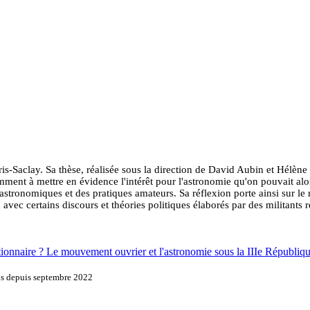
ris-Saclay. Sa thèse, réalisée sous la direction de David Aubin et Hélène
mment à mettre en évidence l'intérêt pour l'astronomie qu'on pouvait alo
tronomiques et des pratiques amateurs. Sa réflexion porte ainsi sur le r
n avec certains discours et théories politiques élaborés par des militant
utionnaire ? Le mouvement ouvrier et l'astronomie sous la IIIe Répub
ons depuis septembre 2022