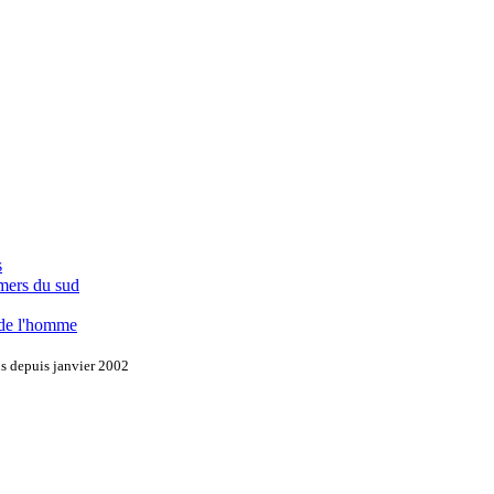
s
 mers du sud
 de l'homme
ns depuis janvier 2002