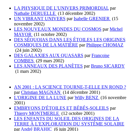
LA PHYSIQUE DE L'UNIVERS PRIMORDIAL
par
Nathalie DERUELLE
(13 décembre 2002)
UN VIBRANT UNIVERS
par
Isabelle GRENIER
(15
novembre 2002)
LES NOUVEAUX MONDES DU COSMOS
par
Michel
MAYOR
(11 octobre 2002)
DES SÉQUOIAS DANS LES ÉTOILES LES ORIGINES
COSMIQUES DE LA MATIÈRE
par
Philippe CHOMAZ
(24 juin 2002)
DES GALAXIES AUX QUASARS
par
Françoise
COMBES
(29 mars 2002)
LES ANNEAUX DES PLANÈTES
par
Bruno SICARDY
(1 mars 2002)
AN 2001 : LA SCIENCE TOURNE-T-ELLE EN ROND ?
par
Christian MAGNAN
(14 décembre 2001)
L'ORIGINE DE LA LUNE
par
Willy BENZ
(16 novembre
2001)
EMBRYONS D'ÉTOILES ET BÉBÉS-SOLEILS
par
Thierry MONTMERLE
(12 octobre 2001)
LES ENFANTS DU SOLEIL DES ORIGINES DE LA
TERRE À L'EXPLORATION DU SYSTÈME SOLAIRE
par
André BRAHIC
(6 juin 2001)