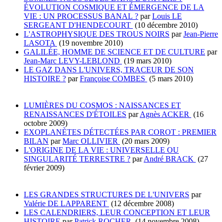
ÉVOLUTION COSMIQUE ET ÉMERGENCE DE LA
VIE : UN PROCESSUS BANAL ?
par
Louis LE
SERGEANT D'HENDECOURT
(10 décembre 2010)
L'ASTROPHYSIQUE DES TROUS NOIRS
par
Jean-Pierre
LASOTA
(19 novembre 2010)
GALILÉE, HOMME DE SCIENCE ET DE CULTURE
par
Jean-Marc LEVY-LEBLOND
(19 mars 2010)
LE GAZ DANS L'UNIVERS, TRACEUR DE SON
HISTOIRE ?
par
Françoise COMBES
(5 mars 2010)
LUMIÈRES DU COSMOS : NAISSANCES ET
RENAISSANCES D'ÉTOILES
par
Agnès ACKER
(16
octobre 2009)
EXOPLANÈTES DÉTECTÉES PAR COROT : PREMIER
BILAN
par
Marc OLLIVIER
(20 mars 2009)
L'ORIGINE DE LA VIE : UNIVERSELLE OU
SINGULARITÉ TERRESTRE ?
par
André BRACK
(27
février 2009)
LES GRANDES STRUCTURES DE L'UNIVERS
par
Valérie DE LAPPARENT
(12 décembre 2008)
LES CALENDRIERS, LEUR CONCEPTION ET LEUR
HISTOIRE
par
Patrick ROCHER
(14 novembre 2008)