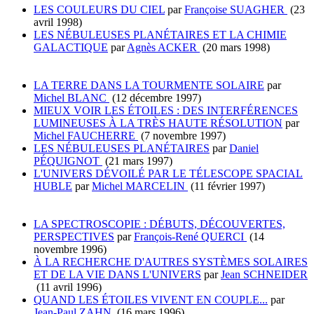
LES COULEURS DU CIEL
par
Françoise SUAGHER
(23
avril 1998)
LES NÉBULEUSES PLANÉTAIRES ET LA CHIMIE
GALACTIQUE
par
Agnès ACKER
(20 mars 1998)
LA TERRE DANS LA TOURMENTE SOLAIRE
par
Michel BLANC
(12 décembre 1997)
MIEUX VOIR LES ÉTOILES : DES INTERFÉRENCES
LUMINEUSES À LA TRÈS HAUTE RÉSOLUTION
par
Michel FAUCHERRE
(7 novembre 1997)
LES NÉBULEUSES PLANÉTAIRES
par
Daniel
PÉQUIGNOT
(21 mars 1997)
L'UNIVERS DÉVOILÉ PAR LE TÉLESCOPE SPACIAL
HUBLE
par
Michel MARCELIN
(11 février 1997)
LA SPECTROSCOPIE : DÉBUTS, DÉCOUVERTES,
PERSPECTIVES
par
François-René QUERCI
(14
novembre 1996)
À LA RECHERCHE D'AUTRES SYSTÈMES SOLAIRES
ET DE LA VIE DANS L'UNIVERS
par
Jean SCHNEIDER
(11 avril 1996)
QUAND LES ÉTOILES VIVENT EN COUPLE...
par
Jean-Paul ZAHN
(16 mars 1996)