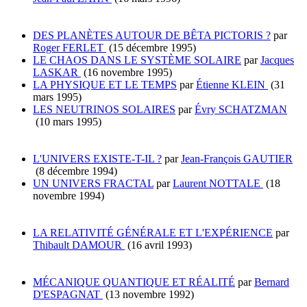
DES PLANÈTES AUTOUR DE BÊTA PICTORIS ?
par
Roger FERLET
(15 décembre 1995)
LE CHAOS DANS LE SYSTÈME SOLAIRE
par
Jacques
LASKAR
(16 novembre 1995)
LA PHYSIQUE ET LE TEMPS
par
Étienne KLEIN
(31
mars 1995)
LES NEUTRINOS SOLAIRES
par
Évry SCHATZMAN
(10 mars 1995)
L'UNIVERS EXISTE-T-IL ?
par
Jean-François GAUTIER
(8 décembre 1994)
UN UNIVERS FRACTAL
par
Laurent NOTTALE
(18
novembre 1994)
LA RELATIVITÉ GÉNÉRALE ET L'EXPÉRIENCE
par
Thibault DAMOUR
(16 avril 1993)
MÉCANIQUE QUANTIQUE ET RÉALITÉ
par
Bernard
D'ESPAGNAT
(13 novembre 1992)