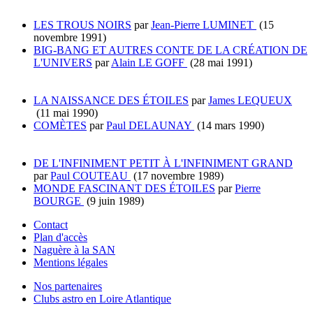
LES TROUS NOIRS
par
Jean-Pierre LUMINET
(15
novembre 1991)
BIG-BANG ET AUTRES CONTE DE LA CRÉATION DE
L'UNIVERS
par
Alain LE GOFF
(28 mai 1991)
LA NAISSANCE DES ÉTOILES
par
James LEQUEUX
(11 mai 1990)
COMÈTES
par
Paul DELAUNAY
(14 mars 1990)
DE L'INFINIMENT PETIT À L'INFINIMENT GRAND
par
Paul COUTEAU
(17 novembre 1989)
MONDE FASCINANT DES ÉTOILES
par
Pierre
BOURGE
(9 juin 1989)
Contact
Plan d'accès
Naguère à la SAN
Mentions légales
Nos partenaires
Clubs astro en Loire Atlantique