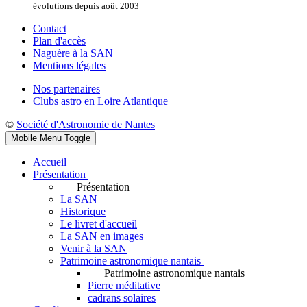
évolutions depuis août 2003
Contact
Plan d'accès
Naguère à la SAN
Mentions légales
Nos partenaires
Clubs astro en Loire Atlantique
©
Société d'Astronomie de Nantes
Mobile Menu Toggle
Accueil
Présentation
Présentation
La SAN
Historique
Le livret d'accueil
La SAN en images
Venir à la SAN
Patrimoine astronomique nantais
Patrimoine astronomique nantais
Pierre méditative
cadrans solaires