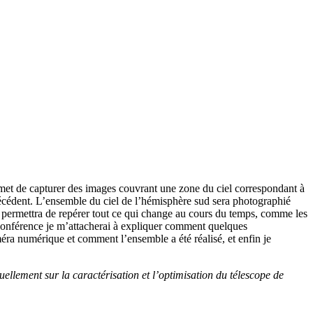
met de capturer des images couvrant une zone du ciel correspondant à
récédent. L’ensemble du ciel de l’hémisphère sud sera photographié
evée permettra de repérer tout ce qui change au cours du temps, comme les
e conférence je m’attacherai à expliquer comment quelques
améra numérique et comment l’ensemble a été réalisé, et enfin je
llement sur la caractérisation et l’optimisation du télescope de