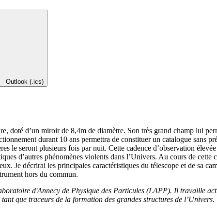
Outlook (.ics)
e, doté d’un miroir de 8,4m de diamètre. Son très grand champ lui per
onctionnement durant 10 ans permettra de constituer un catalogue sans p
ulières le seront plusieurs fois par nuit. Cette cadence d’observation él
 optiques d’autres phénomènes violents dans l’Univers. Au cours de cett
eux. Je décrirai les principales caractéristiques du télescope et de sa c
nstrument hors du commun.
oratoire d'Annecy de Physique des Particules (LAPP). Il travaille actue
 tant que traceurs de la formation des grandes structures de l’Univers.